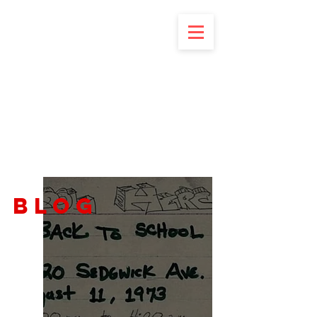
matriarka
BLOG