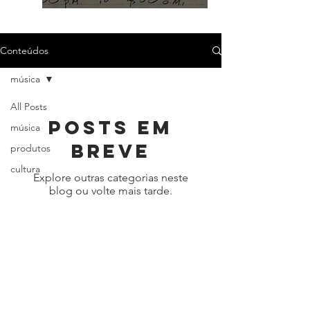
Conteúdos
música
All Posts
Posts em
música
breve
produtos
cultura
Explore outras categorias neste
blog ou volte mais tarde.
Está afim de receber umas
novidades?